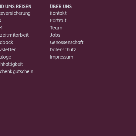
D UMS REISEN
ÜBER UNS
seversicherung
Kontakt
B
Portrait
M
Team
izeitmitarbeit
Jobs
edback
Genossenschaft
sletter
Datenschutz
aloge
Impressum
hhaltigkeit
chenkgutschein