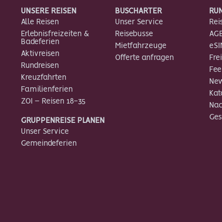
UNSERE REISEN
BUSCHARTER
RUN
Alle Reisen
Unser Service
Rei
Erlebnisfreizeiten &
Reisebusse
AG
Badeferien
Mietfahrzeuge
eSI
Aktivreisen
Offerte anfragen
Fre
Rundreisen
Fe
Kreuzfahrten
New
Familienferien
Kat
ZOI – Reisen 18-35
Nac
Ges
GRUPPENREISE PLANEN
Unser Service
Gemeindeferien