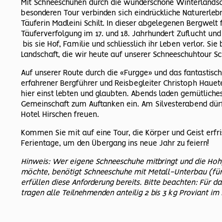
Mit Schneeschuhen durch die wunderschöne Winterlandsc
besonderen Tour verbinden sich eindrückliche Naturerle
Täuferin Madleini Schilt. In dieser abgelegenen Bergwelt
Täuferverfolgung im 17. und 18. Jahrhundert Zuflucht un
bis sie Hof, Familie und schliesslich ihr Leben verlor. Si
Landschaft, die wir heute auf unserer Schneeschuhtour Sch
Auf unserer Route durch die «Furgge» und das fantastisc
erfahrener Bergführer und Reisbegleiter Christoph Hauet
hier einst lebten und glaubten. Abends laden gemütlich
Gemeinschaft zum Auftanken ein. Am Silvesterabend dürf
Hotel Hirschen freuen.
Kommen Sie mit auf eine Tour, die Körper und Geist erfri
Ferientage, um den Übergang ins neue Jahr zu feiern!
Hinweis: Wer eigene Schneeschuhe mitbringt und die Ho
möchte, benötigt Schneeschuhe mit Metall-Unterbau (für
erfüllen diese Anforderung bereits. Bitte beachten: Für
tragen alle Teilnehmenden anteilig 2 bis 3 kg Proviant im