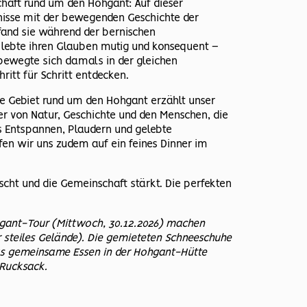
haft rund um den Hohgant: Auf dieser
bnisse mit der bewegenden Geschichte der
 fand sie während der bernischen
d lebte ihren Glauben mutig und konsequent –
e bewegte sich damals in der gleichen
ritt für Schritt entdecken.
he Gebiet rund um den Hohgant erzählt unser
er von Natur, Geschichte und den Menschen, die
es Entspannen, Plaudern und gelebte
en wir uns zudem auf ein feines Dinner im
scht und die Gemeinschaft stärkt. Die perfekten
hgant-Tour (Mittwoch, 30.12.2026) machen
 steiles Gelände). Die gemieteten Schneeschuhe
 das gemeinsame Essen in der Hohgant-Hütte
 Rucksack.