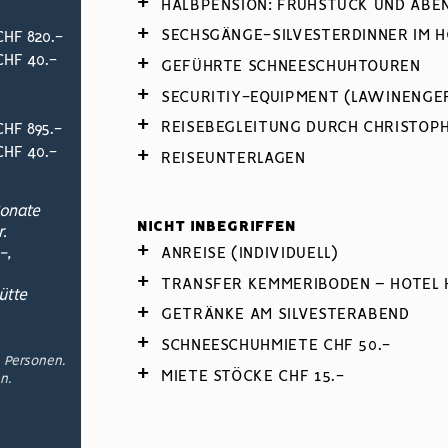
HALBPENSION: FRÜHSTÜCK UND ABE
SECHSGÄNGE-SILVESTERDINNER IM H
CHF 820.-
CHF 40.-
GEFÜHRTE SCHNEESCHUHTOUREN
SECURITIY-EQUIPMENT (LAWINENGER
REISEBEGLEITUNG DURCH CHRISTOP
CHF 895.-
CHF 40.-
REISEUNTERLAGEN
Monate
NICHT INBEGRIFFEN
.
ANREISE (INDIVIDUELL)
-,
TRANSFER KEMMERIBODEN – HOTEL 
ütte
GETRÄNKE AM SILVESTERABEND
SCHNEESCHUHMIETE CHF 50.-
0 Personen.
MIETE STÖCKE CHF 15.-
n.