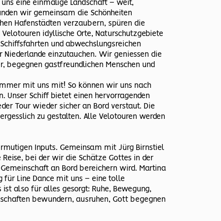
uns eine einmalige Landschaft – weit,
rkunden wir gemeinsam die Schönheiten
schen Hafenstädten verzaubern, spüren die
elotouren idyllische Orte, Naturschutzgebiete
 Schiffsfahrten und abwechslungsreichen
der Niederlande einzutauchen. Wir geniessen die
er, begegnen gastfreundlichen Menschen und
immer mit uns mit! So können wir uns nach
. Unser Schiff bietet einen hervorragenden
eder Tour wieder sicher an Bord verstaut. Die
vergesslich zu gestalten. Alle Velotouren werden
ermutigen Inputs. Gemeinsam mit Jürg Birnstiel
Reise, bei der wir die Schätze Gottes in der
 Gemeinschaft an Bord bereichern wird. Martina
g für Line Dance mit uns – eine tolle
st also für alles gesorgt: Ruhe, Bewegung,
ndschaften bewundern, ausruhen, Gott begegnen