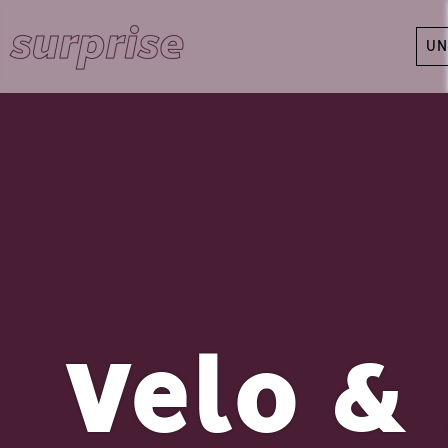
UN
Velo & 