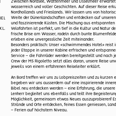
Zwischen Nordsee, Wattenmeer und IJsselmeer erwartet 
N
wasserreich und voller Geschichten. Auf dieser Reise e
Nordhollands und Frieslands. Wir lassen uns von histori
Weite der Dünenlandschaften und entdecken auf unseren V
IEL
und faszinierende Küsten. Die Mischung aus entspannten
KL.
Velofahrten ist perfekt, um tief in die Kultur und Natur 
frische Brise am Wasser, radeln durch bunte Blumenfeld
erleben eine unvergessliche Zeit miteinander.
Besonders praktisch: Unser «schwimmendes Hotel» reist 
jeder Etappe in unserer Kabine erfrischen und entspannen
Service – die Fahrräder werden bereitgestellt und nach j
Crew der MS Rigoletto setzt alles daran, unsere Reise un
jeweils von einem erfahrenen Reiseleiter erklärt.
An Bord treffen wir uns zu Lobpreiszeiten und zu kurzen 
begeben wir uns ausserdem auf eine inspirierende innere 
Bibel neu entdecken werden – eine Erfahrung, die unsere
Lenherr begleitet uns ebenfalls und teilt ihre Begeisterun
Möglichkeit, gemeinsam etwas Neues auszuprobieren! Es i
Strände und Orte entdecken, feines Essen geniessen, La
– Ferien auf höchstem Niveau.